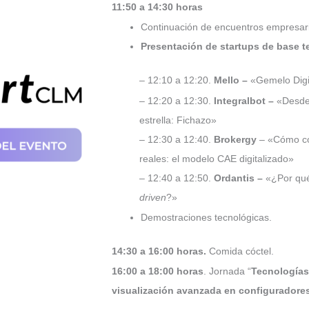
11:50 a 14:30 horas
Continuación de encuentros empresar
Presentación de startups de base t
– 12:10 a 12:20.
Mello –
«Gemelo Digit
– 12:20 a 12:30.
Integralbot –
«Desde 
estrella: Fichazo»
– 12:30 a 12:40.
Brokergy
– «Cómo con
reales: el modelo CAE digitalizado»
– 12:40 a 12:50.
Ordantis –
«¿Por qué
driven
?»
Demostraciones tecnológicas.
14:30 a 16:00 horas.
Comida cóctel.
16:00 a 18:00 horas
. Jornada “
Tecnologías
visualización avanzada en configuradore