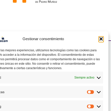
Gestionar consentimiento
 las mejores experiencias, utilizamos tecnologías como las cookies para
ntacto
o acceder a la información del dispositivo. El consentimiento de estas
 nos permitirá procesar datos como el comportamiento de navegación o las
ones únicas en este sitio. No consentir o retirar el consentimiento, puede
tivamente a ciertas características y funciones.
a. de Pedro Muñoz, Km. 1, nave 51
00 Tomelloso (Ciudad Real)
l
Siempre activo
6 501 060
pciudadreal@itecam.com
cas
Estadísti
g
Marketin