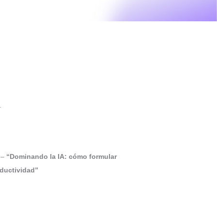
.
 –
“Dominando la IA: cómo formular
oductividad”