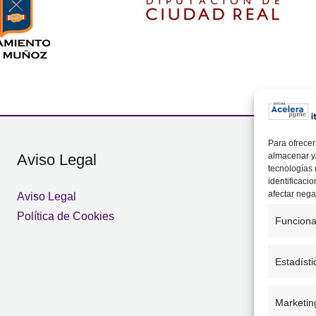
Para ofrecer
Aviso Legal
Co
almacenar y/
tecnologías
identificaci
afectar nega
Aviso Legal
Ctr
Política de Cookies
137
Funciona
92
oa
Estadísti
Marketin